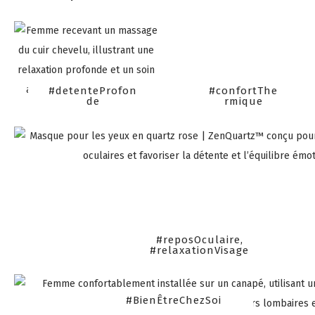
#detenteProfon
#confortThe
de
rmique
#reposOculaire,
#relaxationVisage
#BienÊtreChezSoi