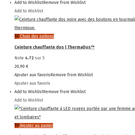
Add to Wishlist
Remove from Wishlist
Add to Wishlist
Ce
Choix des options
produit
Ceinture chauffante dos | ThermaDos™
a
Note
4.72
sur 5
plusieurs
20,90
€
variations.
Ajouter aux favoris
Remove from Wishlist
Les
Ajouter aux favoris
options
Add to Wishlist
Remove from Wishlist
peuvent
Add to Wishlist
être
choisies
sur
Ajouter au panier
la