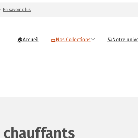
 —
En savoir plus
🏠Accueil
🧺Nos Collections
🪐Notre univ
 chauffants