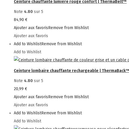
Ceinture chauffante lumière rouge confort | ThermaBelt™
page
du
Note
4.80
sur 5
produit
84,90
€
Ajouter aux favoris
Remove from Wishlist
Ajouter aux favoris
Add to Wishlist
Remove from Wishlist
Add to Wishlist
Ceinture lombaire chauffante rechargeable | ThermaBack
Note
4.80
sur 5
20,99
€
Ajouter aux favoris
Remove from Wishlist
Ajouter aux favoris
Add to Wishlist
Remove from Wishlist
Add to Wishlist