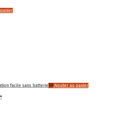
 panier
Ajouter au panier
™