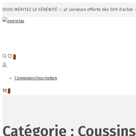
VOUS MÉRITEZ LA SÉRÉNITÉ ✨ 🌿 Livraison offerte dès 50 € d’achat
Passer
Passer
à
au
la
contenu
navigation
0
Connexion/inscription
0
Catégorie :
Coussins