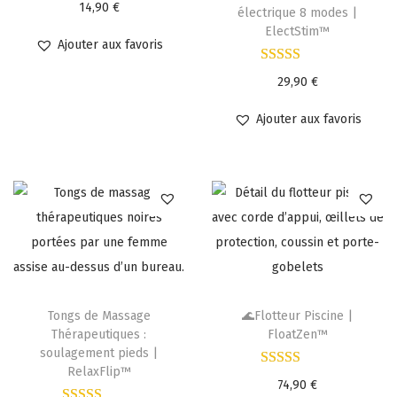
14,90
€
électrique 8 modes |
ElectStim™
Ajouter aux favoris
29,90
€
Ajouter aux favoris
Tongs de Massage
🌊Flotteur Piscine |
Thérapeutiques :
FloatZen™
soulagement pieds |
RelaxFlip™
74,90
€